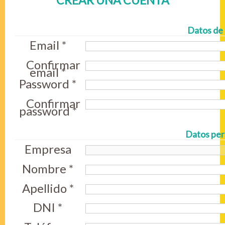
CREAR UNA CUENTA
Datos de
Email *
Confirmar
email *
Password *
Confirmar
password *
Datos per
Empresa
Nombre *
Apellido *
DNI *