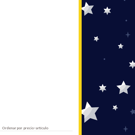
Ordenar por
precio
·
artículo