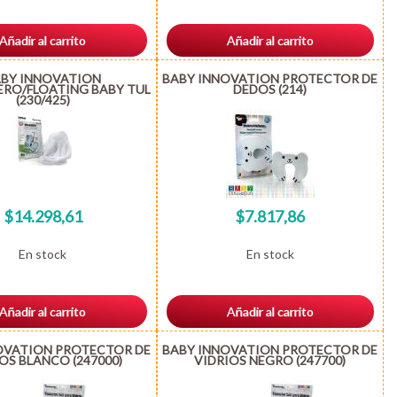
Añadir al carrito
Añadir al carrito
BY INNOVATION
BABY INNOVATION PROTECTOR DE
RO/FLOATING BABY TUL
DEDOS (214)
(230/425)
$14.298,61
$7.817,86
En stock
En stock
Añadir al carrito
Añadir al carrito
OVATION PROTECTOR DE
BABY INNOVATION PROTECTOR DE
OS BLANCO (247000)
VIDRIOS NEGRO (247700)