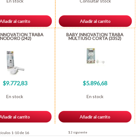
En stock
Consultar stock
Añadir al carrito
Añadir al carrito
INNOVATION TRABA
BABY INNOVATION TRABA
INODORO (242)
MULTIUSO CORTA (3352)
$9.772,83
$5.896,68
En stock
En stock
Añadir al carrito
Añadir al carrito
tículos 1-10 de 16
1
2
siguiente