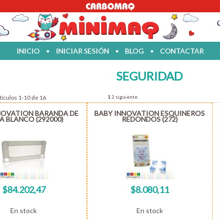
INICIO
•
INICIAR SESIÓN
•
BLOG
•
CONTACTAR
SEGURIDAD
tículos 1-10 de 16
1
2
siguiente
NOVATION BARANDA DE
BABY INNOVATION ESQUINEROS
 BLANCO (292000)
REDONDOS (272)
$84.202,47
$8.080,11
En stock
En stock