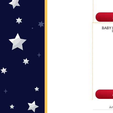
BABY 
Ar