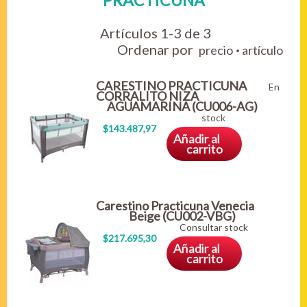
PRACTICUNA
Artículos 1-3 de 3
Ordenar por
·
precio
artículo
CARESTINO PRACTICUNA
En
CORRALITO NIZA
AGUAMARINA (CU006-AG)
stock
$143.487,97
Añadir al
carrito
Carestino Practicuna Venecia
Beige (CU002-VBG)
Consultar stock
$217.695,30
Añadir al
carrito