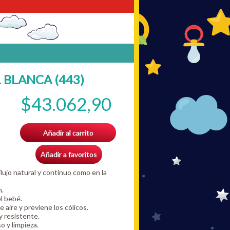
BLANCA (443)
$43.062,90
Añadir al carrito
Añadir a favoritos
flujo natural y continuo como en la
n.
l bebé.
 aire y previene los cólicos.
y resistente.
so y limpieza.