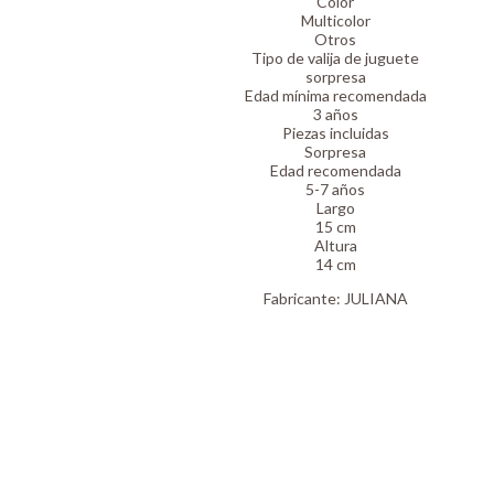
Color
Multicolor
Otros
Tipo de valija de juguete
sorpresa
Edad mínima recomendada
3 años
Piezas incluidas
Sorpresa
Edad recomendada
5-7 años
Largo
15 cm
Altura
14 cm
Fabricante:
JULIANA