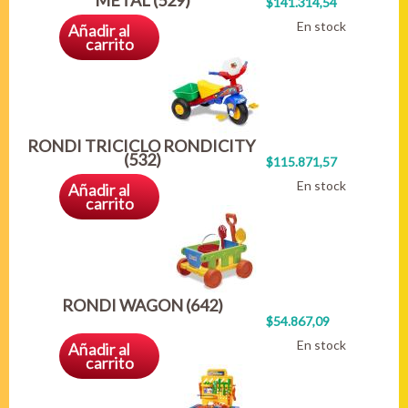
METAL (529)
$141.314,54
En stock
Añadir al
carrito
RONDI TRICICLO RONDICITY
(532)
$115.871,57
En stock
Añadir al
carrito
RONDI WAGON (642)
$54.867,09
En stock
Añadir al
carrito