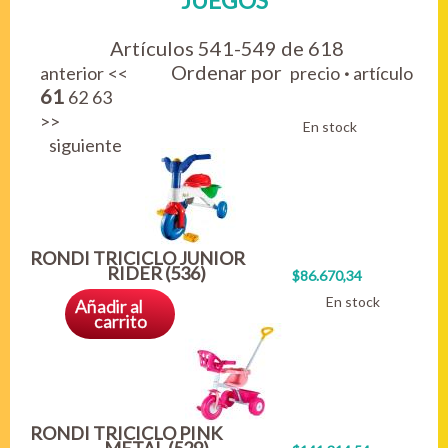
JUEGOS
Artículos 541-549 de 618
Ordenar por
·
anterior
<<
precio
artículo
61
62
63
>>
En stock
siguiente
RONDI TRICICLO JUNIOR
RIDER (536)
$86.670,34
En stock
Añadir al
carrito
RONDI TRICICLO PINK