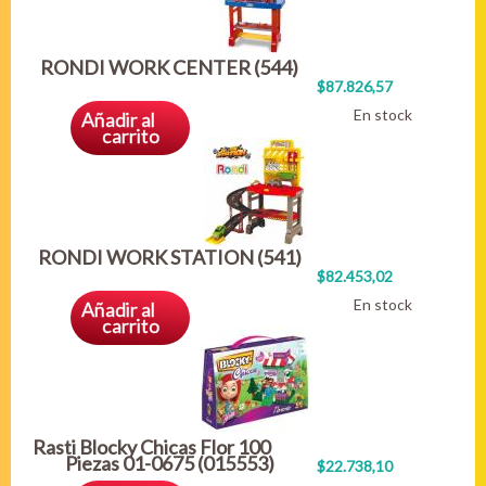
RONDI WORK CENTER (544)
$87.826,57
En stock
Añadir al
carrito
RONDI WORK STATION (541)
$82.453,02
En stock
Añadir al
carrito
Rasti Blocky Chicas Flor 100
Piezas 01-0675 (015553)
$22.738,10