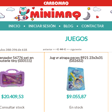
INICIO
•
INICIAR SESIÓN
•
BLOG
•
CONTACTAR
JUEGOS
culos 388-396 de 618
anterior
<<
43
44
45
>>
siguiente
renzador 56776 set en
Jug vr atrapa peces 8921 23x3x31
outerie tiny (033111)
(032632)
$20.409,53
$9.055,87
Consultar stock
En stock