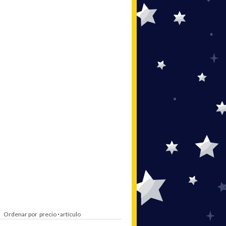
Ordenar por
precio
·
artículo