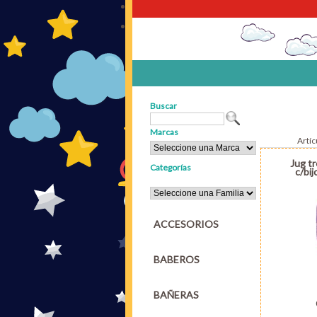
Buscar
Marcas
Artí
Jug t
Categorías
c/bij
ACCESORIOS
BABEROS
BAÑERAS