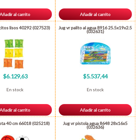
Añadir al carrito
Añadir al carrito
citos lisos 40292 (027523)
Jug vr palito al agua 8916 25.5x19x2.5
(032631)
$6.129,63
$5.537,44
En stock
En stock
Añadir al carrito
Añadir al carrito
lota 40 cm 66018 (025218)
Jug vr pistola agua 8648 28x16x5
(032636)