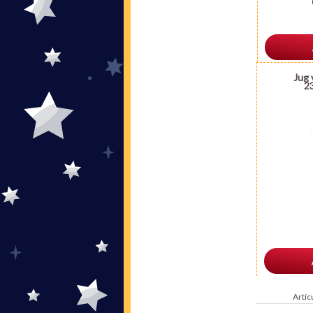
Jug 
2
Artíc