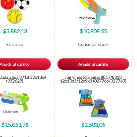
$3.882,13
$10.909,55
En stock
Consultar stock
Añadir al carrito
Añadir al carrito
istola agua 8718 32x18x4
Jug vr pistola agua 8817/8818
(032629)
12x10x3/12x9x3 (027766/027767)
$15.053,78
$2.503,05