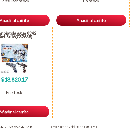
Consultar stock
En stock
Añadir al carrito
Añadir al carrito
vr pistola agua 8942
3x4.5x16(032638)
$18.820,17
En stock
Añadir al carrito
ulos 388-396 de 618
anterior
<<
43
44
45
>>
siguiente