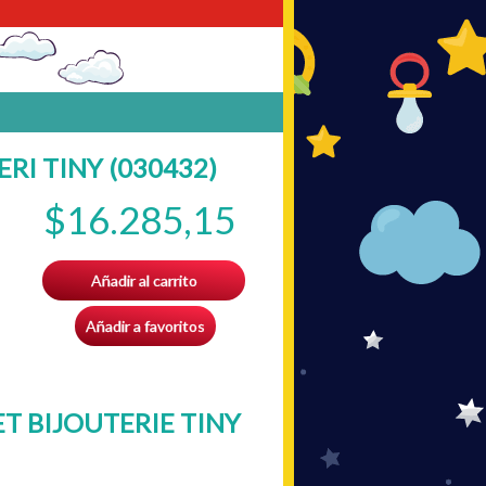
RI TINY (030432)
$16.285,15
Añadir al carrito
Añadir a favoritos
T BIJOUTERIE TINY