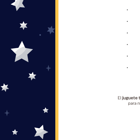
El
juguete 
para n