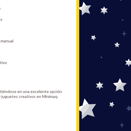
)
ny
a manual
tivo
irtiéndose en una excelente opción
y juguetes creativos en
Minimaq
.