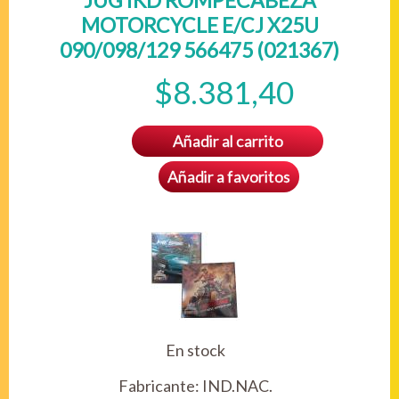
JUG IKD ROMPECABEZA
MOTORCYCLE E/CJ X25U
090/098/129 566475 (021367)
$8.381,40
Añadir al carrito
Añadir a favoritos
En stock
Fabricante:
IND.NAC.