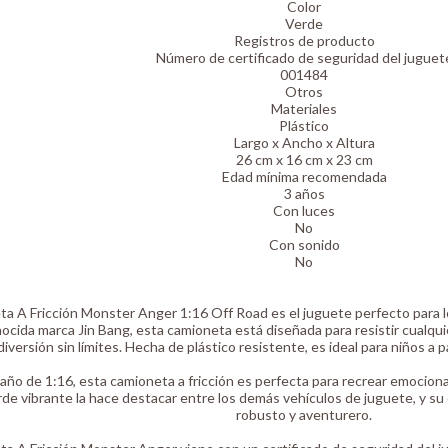
Color
Verde
Registros de producto
Número de certificado de seguridad del juguet
001484
Otros
Materiales
Plástico
Largo x Ancho x Altura
26 cm x 16 cm x 23 cm
Edad mínima recomendada
3 años
Con luces
No
Con sonido
No
ta A Fricción Monster Anger 1:16 Off Road es el juguete perfecto para 
nocida marca Jin Bang, esta camioneta está diseñada para resistir cualqui
diversión sin límites. Hecha de plástico resistente, es ideal para niños a p
ño de 1:16, esta camioneta a fricción es perfecta para recrear emociona
rde vibrante la hace destacar entre los demás vehículos de juguete, y su
robusto y aventurero.