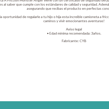
a A Fricción Monster Anger viene con un certificado de seguridad del ju
es al saber que cumple con los estándares de calidad y seguridad. Ademá
asegurando que recibas el producto en perfectas cond
la oportunidad de regalarle a tu hijo o hija esta increíble camioneta a fri
caminos y vivir emocionantes aventuras!
Aviso legal
• Edad mínima recomendada: 3años.
Fabricante:
CYB