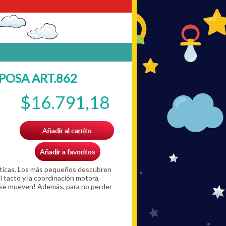
POSA ART.862
$16.791,18
Añadir al carrito
Añadir a favoritos
cticas. Los más pequeños descubren
l tacto y la coordinación motora,
as se mueven! Además, para no perder