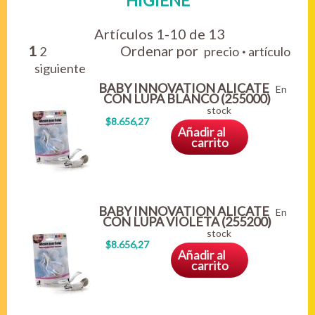
HIGIENE
Artículos 1-10 de 13
1
Ordenar por
·
2
precio
artículo
siguiente
BABY INNOVATION ALICATE
En
CON LUPA BLANCO (255000)
stock
$8.656,27
Añadir al
carrito
BABY INNOVATION ALICATE
En
CON LUPA VIOLETA (255200)
stock
$8.656,27
Añadir al
carrito