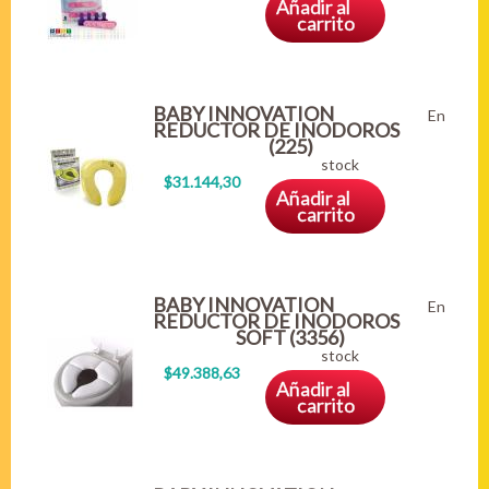
Añadir al
carrito
BABY INNOVATION
En
REDUCTOR DE INODOROS
(225)
stock
$31.144,30
Añadir al
carrito
BABY INNOVATION
En
REDUCTOR DE INODOROS
SOFT (3356)
stock
$49.388,63
Añadir al
carrito