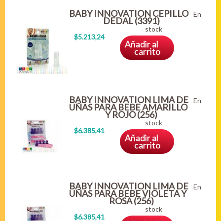
BABY INNOVATION CEPILLO
En
DEDAL (3391)
stock
$5.213,24
Añadir al
carrito
BABY INNOVATION LIMA DE
En
UÑAS PARA BEBE AMARILLO
Y ROJO (256)
stock
$6.385,41
Añadir al
carrito
BABY INNOVATION LIMA DE
En
UÑAS PARA BEBE VIOLETA Y
ROSA (256)
stock
$6.385,41