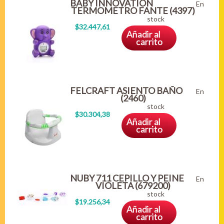
BABY INNOVATION
En
TERMOMETRO FANTE (4397)
stock
$32.447,61
Añadir al
carrito
FELCRAFT ASIENTO BAÑO
En
(2460)
stock
$30.304,38
Añadir al
carrito
NUBY 711 CEPILLO Y PEINE
En
VIOLETA (679200)
stock
$19.256,34
Añadir al
carrito