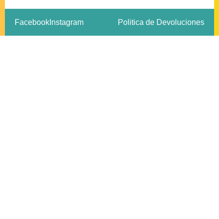
Facebook
Instagram
Politica de Devoluciones