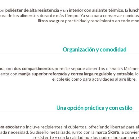
con
poliéster de alta resistencia
y un
interior con aislante térmico
, la
lunch
ura de los alimentos durante más tiempo. Ya sea para conservar comidas 
litros
asegura practicidad y rendimiento en todo mo
Organización y comodidad
ura con
dos compartimentos
permite separar alimentos o snacks fácilmen
uenta con
manija superior reforzada
y
correa larga regulable y extraíble
, l
el colegio como para actividades al aire libre.
Una opción práctica y con estilo
ra escolar
no incluye recipientes ni cubiertos, ofreciendo libertad para e
ada necesidad. Su diseño metalizado, junto con la marca
Skora
, la convi
resistente y con la calidad que los padres buscan para s