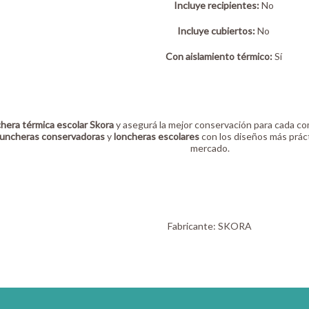
Incluye recipientes:
No
Incluye cubiertos:
No
Con aislamiento térmico:
Sí
chera térmica escolar Skora
y asegurá la mejor conservación para cada co
luncheras conservadoras
y
loncheras escolares
con los diseños más prác
mercado.
Fabricante:
SKORA