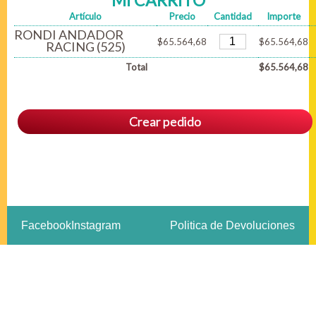
MI CARRITO
Artículo
Precio
Cantidad
Importe
RONDI ANDADOR
$65.564,68
$65.564,68
RACING (525)
Total
$65.564,68
Crear pedido
Facebook
Instagram
Politica de Devoluciones