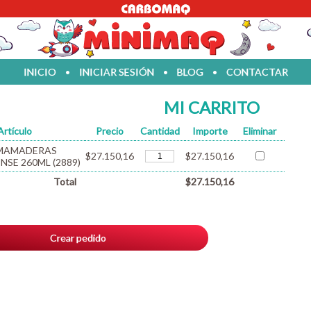
INICIO
•
INICIAR SESIÓN
•
BLOG
•
CONTACTAR
MI CARRITO
Artículo
Precio
Cantidad
Importe
Eliminar
 MAMADERAS
$27.150,16
$27.150,16
NSE 260ML (2889)
Total
$27.150,16
Crear pedido