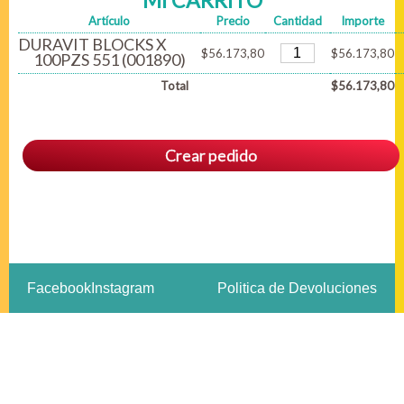
MI CARRITO
Artículo
Precio
Cantidad
Importe
DURAVIT BLOCKS X
$56.173,80
$56.173,80
100PZS 551 (001890)
Total
$56.173,80
Crear pedido
Facebook
Instagram
Politica de Devoluciones