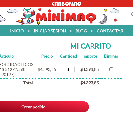
INICIO
•
INICIAR SESIÓN
•
BLOG
•
CONTACTAR
MI CARRITO
Artículo
Precio
Cantidad
Importe
Eliminar
OS DIDACTICOS
S 51272/268
$4.393,85
$4.393,85
020127)
Total
$4.393,85
Crear pedido