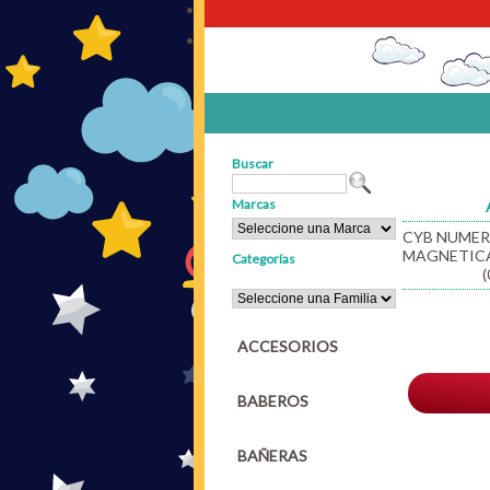
Buscar
Marcas
CYB NUMER
MAGNETICA
Categorías
(
ACCESORIOS
BABEROS
BAÑERAS