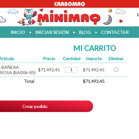
INICIO
•
INICIAR SESIÓN
•
BLOG
•
CONTACTAR
MI CARRITO
Artículo
Precio
Cantidad
Importe
Eliminar
 BAÑERA
$71.492,45
$71.492,45
ROSA (BA006-RS)
Total
$71.492,45
Crear pedido