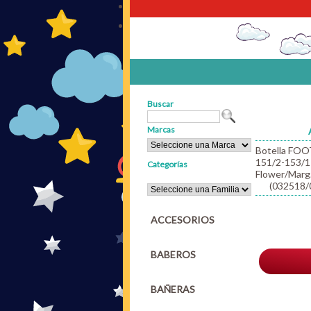
Buscar
Marcas
Botella FOO
151/2-153/1
Categorías
Flower/Marg
(032518/
ACCESORIOS
BABEROS
BAÑERAS