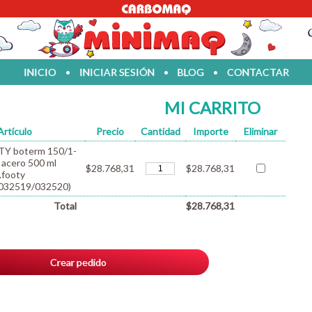
INICIO
•
INICIAR SESIÓN
•
BLOG
•
CONTACTAR
MI CARRITO
Artículo
Precio
Cantidad
Importe
Eliminar
TY boterm 150/1-
 acero 500 ml
$28.768,31
$28.768,31
.footy
032519/032520)
Total
$28.768,31
Crear pedido