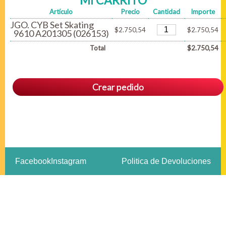
MI CARRITO
Artículo
Precio
Cantidad
Importe
JGO. CYB Set Skating
$2.750,54
$2.750,54
9610 A201305 (026153)
Total
$2.750,54
Crear pedido
Facebook
Instagram
Politica de Devoluciones