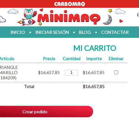
INICIO
•
INICIAR SESIÓN
•
BLOG
•
CONTACTAR
MI CARRITO
Artículo
Precio
Cantidad
Importe
Eliminar
RIANGLE
MARILLO
$16.657,85
$16.657,85
4184209)
Total
$16.657,85
Crear pedido