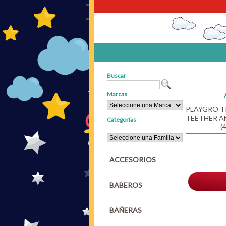
Buscar
Marcas
PLAYGRO T
TEETHER A
Categorías
(
ACCESORIOS
BABEROS
BAÑERAS