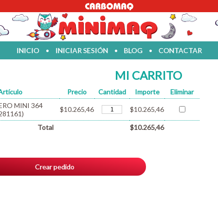
INICIO
•
INICIAR SESIÓN
•
BLOG
•
CONTACTAR
MI CARRITO
Artículo
Precio
Cantidad
Importe
Eliminar
RO MINI 364
$10.265,46
$10.265,46
281161)
Total
$10.265,46
Crear pedido