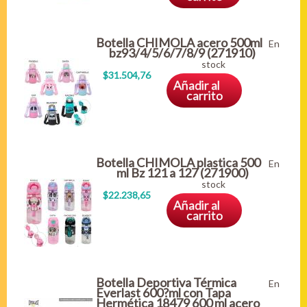
Botella CHIMOLA acero 500ml
En
bz93/4/5/6/7/8/9 (271910)
stock
$31.504,76
Añadir al
carrito
Botella CHIMOLA plastica 500
En
ml Bz 121 a 127 (271900)
stock
$22.238,65
Añadir al
carrito
Botella Deportiva Térmica
En
Everlast 600?ml con Tapa
Hermética 18479 600 ml acero