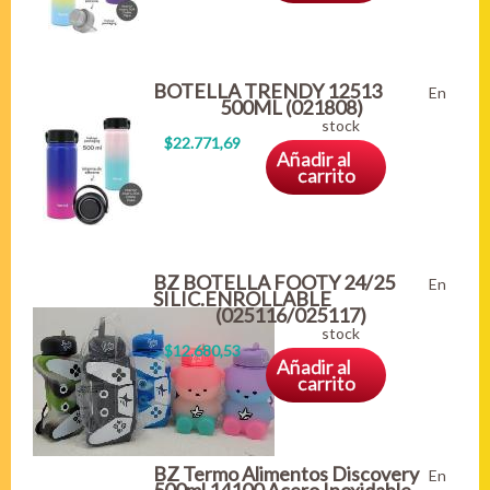
BOTELLA TRENDY 12513
En
500ML (021808)
stock
$22.771,69
Añadir al
carrito
BZ BOTELLA FOOTY 24/25
En
SILIC.ENROLLABLE
(025116/025117)
stock
$12.680,53
Añadir al
carrito
BZ Termo Alimentos Discovery
En