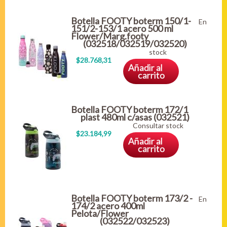
Botella FOOTY boterm 150/1-
En
151/2-153/1 acero 500 ml
Flower/Marg.footy
(032518/032519/032520)
stock
$28.768,31
Añadir al
carrito
Botella FOOTY boterm 172/1
plast 480ml c/asas (032521)
Consultar stock
$23.184,99
Añadir al
carrito
Botella FOOTY boterm 173/2 -
En
174/2 acero 400ml
Pelota/Flower
(032522/032523)