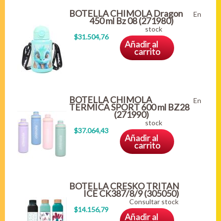
BOTELLA CHIMOLA Dragon
En
450 ml Bz 08 (271980)
stock
$31.504,76
Añadir al
carrito
BOTELLA CHIMOLA
En
TERMICA SPORT 600 ml BZ28
(271990)
stock
$37.064,43
Añadir al
carrito
BOTELLA CRESKO TRITAN
ICE CK387/8/9 (305050)
Consultar stock
$14.156,79
Añadir al