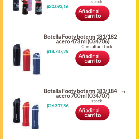
stock
$30.093,16
Añadir al
carrito
Botella Footy boterm 181/182
acero 473 ml (034706)
Consultar stock
$18.737,25
Añadir al
carrito
Botella Footy boterm 183/184
En
acero 700 ml (034707)
stock
$26.307,86
Añadir al
carrito