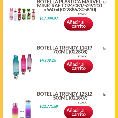
BOTELLA PLASTICA MARVEL
En
MINICRAFT 024/081/529/200
x560ml (022886/305810)
stock
$17.084,87
Añadir al
carrito
BOTELLA TRENDY 11419
En
700ML (022808)
stock
$4.939,26
Añadir al
carrito
BOTELLA TRENDY 12512
En
500ML (021807)
stock
$22.771,69
Añadir al
carrito