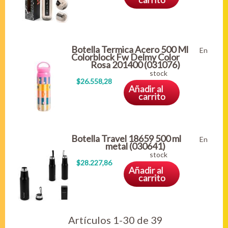
Botella Termica Acero 500 Ml
En
Colorblock Fw Delmy Color
Rosa 201400 (031076)
stock
$26.558,28
Añadir al
carrito
Botella Travel 18659 500 ml
En
metal (030641)
stock
$28.227,86
Añadir al
carrito
Artículos 1-30 de 39