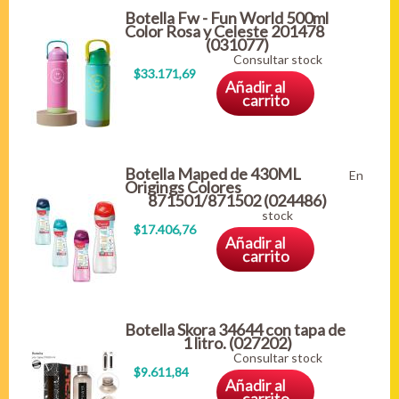
Botella Fw - Fun World 500ml
Color Rosa y Celeste 201478
(031077)
Consultar stock
$33.171,69
Añadir al
carrito
Botella Maped de 430ML
En
Origings Colores
871501/871502 (024486)
stock
$17.406,76
Añadir al
carrito
Botella Skora 34644 con tapa de
1 litro. (027202)
Consultar stock
$9.611,84
Añadir al
carrito