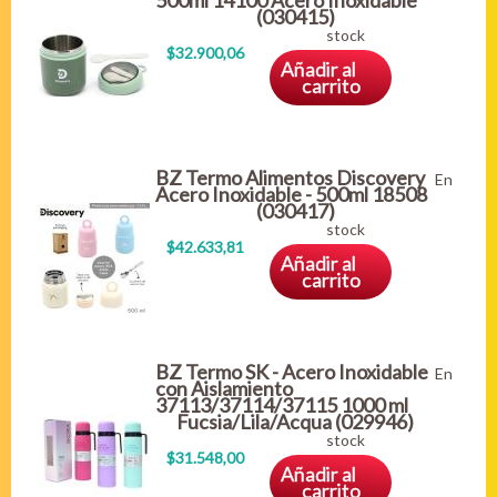
500ml 14100 Acero Inoxidable
(030415)
stock
$32.900,06
Añadir al
carrito
BZ Termo Alimentos Discovery
En
Acero Inoxidable - 500ml 18508
(030417)
stock
$42.633,81
Añadir al
carrito
BZ Termo SK - Acero Inoxidable
En
con Aislamiento
37113/37114/37115 1000 ml
Fucsia/Lila/Acqua (029946)
stock
$31.548,00
Añadir al
carrito