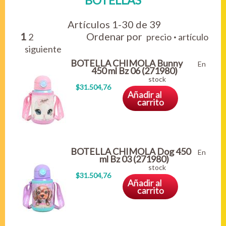
BOTELLAS
Artículos 1-30 de 39
1
Ordenar por
·
2
precio
artículo
siguiente
BOTELLA CHIMOLA Bunny
En
450 ml Bz 06 (271980)
stock
$31.504,76
Añadir al
carrito
BOTELLA CHIMOLA Dog 450
En
ml Bz 03 (271980)
stock
$31.504,76
Añadir al
carrito