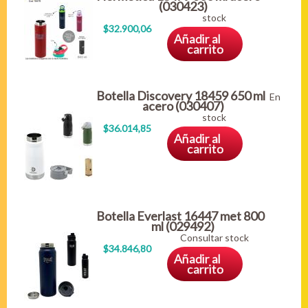
(030423)
stock
$32.900,06
Añadir al
carrito
Botella Discovery 18459 650 ml
En
acero (030407)
stock
$36.014,85
Añadir al
carrito
Botella Everlast 16447 met 800
ml (029492)
Consultar stock
$34.846,80
Añadir al
carrito