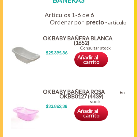
BANERAS
Artículos 1-6 de 6
Ordenar por
precio
·
artículo
OK BABY BAÑERA BLANCA
(1652)
Consultar stock
$25.395,36
Añadir al
carrito
OK BABY BAÑERA ROSA
En
OKBB0127 (4439)
stock
$33.862,38
Añadir al
carrito