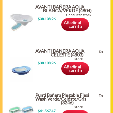
AVANTI BAÑERA AQUA
BLANCA/VERDE (4804)
Consultar stock
$38.108,96
Añadir al
carrito
AVANTI BAÑERA AQUA
En
CELESTE (4803)
stock
$38.108,96
Añadir al
carrito
Punti Bañera Plegable Flexi
En
Wash Verde/Celeste/Gris
(3246)
stock
$41.567,47