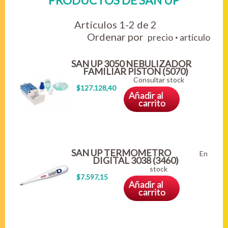
PRODUCTOS DE SAN UP
Artículos 1-2 de 2
Ordenar por
·
precio
artículo
SAN UP 3050 NEBULIZADOR
FAMILIAR PISTON (5070)
Consultar stock
$127.128,40
Añadir al
carrito
SAN UP TERMOMETRO
En
DIGITAL 3038 (3460)
stock
$7.597,15
Añadir al
carrito